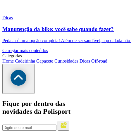
Dicas
Manutenção da bike: você sabe quando fazer?
Pedalar é uma opção completa! Além de ser saudável, a pedalada não 
Carregar mais conteúdos
Categorias
Home
Cadeirinha
Capacete
Curiosidades
Dicas
Off-road
Fique por dentro das
novidades da Polisport